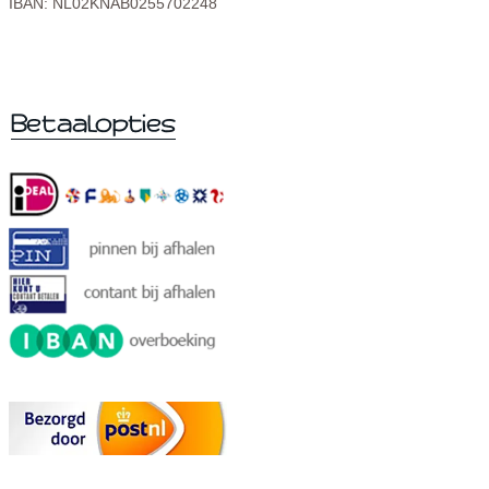
IBAN: NL02KNAB0255702248