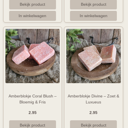
Amberblokje Coral Blush –
Amberblokje Divine – Zoet &
Bloemig & Fris
Luxueus
2.95
2.95